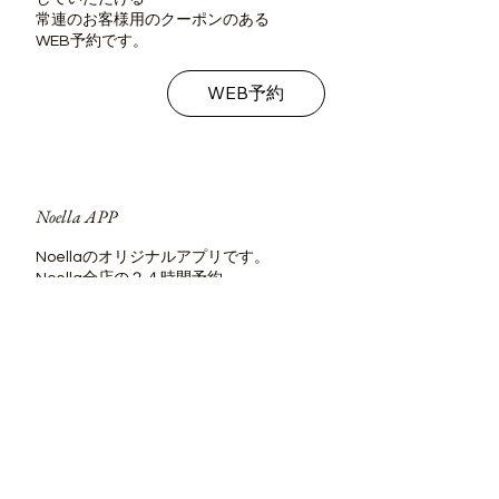
常連のお客様用のクーポンのある
WEB予約です。
WEB予約
Noella APP
Noellaのオリジナルアプリです。
​Noella全店の２４時間予約、
常連様だけのお得なクーポンや
ポイント還元、お知らせ配信もあります。
ダウンロード