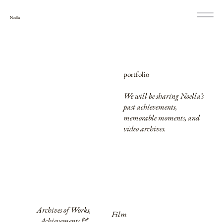
Noella
portfolio
We will be sharing Noella’s
past achievements,
memorable moments, and
video archives.
Archives of Works,
Film
Achievements &