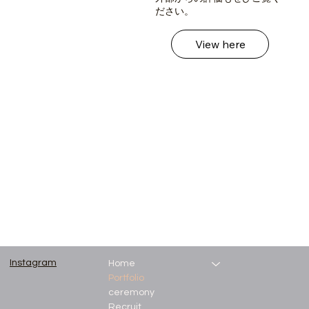
ださい。
View here
Instagram
Home
Portfolio
ceremony
Recruit