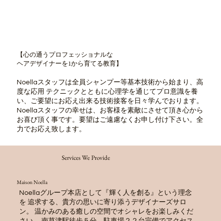
【心の通うプロフェッショナルな
ヘアデザイナーを1から育てる教育】
Noellaスタッフは全員シャンプー等基本技術から始まり、高
度な応用 テクニックとともに心理学を通じてプロ意識を養
い、ご要望にお応え出来る技術接客を日々学んでおります。
Noellaスタッフの幸せは、お客様を素敵にさせて頂き心から
お喜び頂く事です。要望はご遠慮なくお申し付け下さい。全
力でお応え致します。
Services We Provide
Maison Noella
Noellaグループ本店として『輝く人を創る』という理念
を 追求する、貴方の思いに寄り添うデザイナーズサロ
ン。 温かみのある癒しの空間でオシャレをお楽しみくだ
さい。 南草津駅徒歩５分、駐車場２２台完備でアクセス