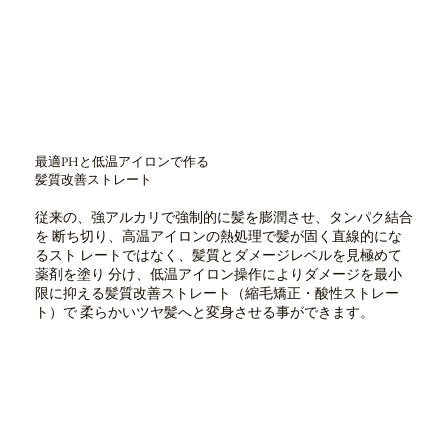
最適PHと低温アイロンで作る
髪質改善ストレート
従来の、強アルカリで強制的に髪を膨潤させ、タンパク結合
を 断ち切り、高温アイロンの熱処理で髪が固く直線的にな
るスト レートではなく、髪質とダメージレベルを見極めて
薬剤を塗り 分け、低温アイロン操作によりダメージを最小
限に抑える髪質改善ストレート（縮毛矯正・酸性ストレー
ト）で 柔らかいツヤ髪へと変身させる事ができます。