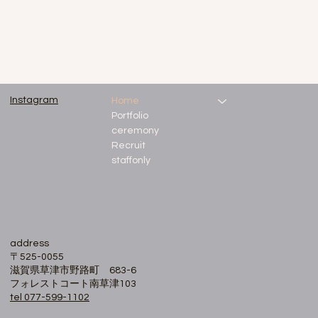
Instagram
Home
Portfolio
ceremony
Recruit
staffonly
address
〒525-0055
滋賀県草津市野路町 683-6
フォレストコート南草津103
tel 077-599-1102