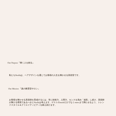
Our Purpose『輝く人を創る』
私たちNoellaは、ヘアデザインを通じてお客様の人生を輝かせる美容室です。
Our Mission 『真の教育型サロン』
​お客様を輝かせる美容師を育成するには、常に技術力、人間力、センスを高め「成長」し続け、美容師
が輝ける環境であるべきとNoellaは考えます。ゲストのneedsだけでなくwantsまで満たせるよう、トレン
ドスタイル＆クリエイティビティを鍛え続けます。