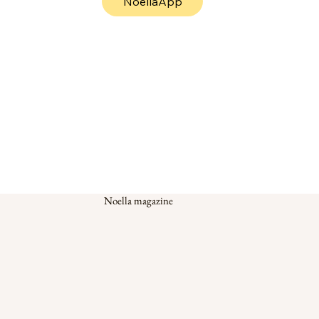
NoellaApp
Noella magazine