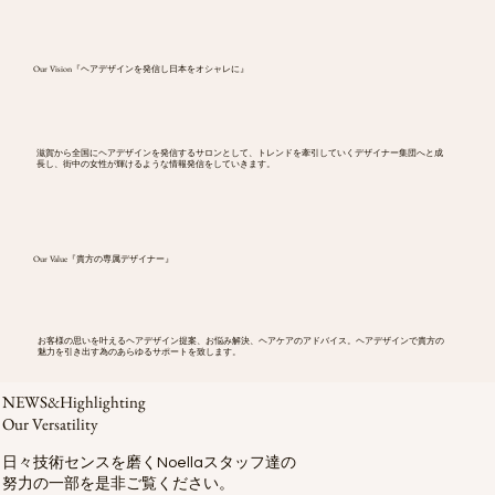
Our Vision『ヘアデザインを発信し日本をオシャレに』
滋賀から全国にヘアデザインを発信するサロンとして、トレンドを牽引していくデザイナー集団へと成
長し、街中の女性が輝けるような情報発信をしていきます。
Our Value『貴方の専属デザイナー』
お客様の思いを叶えるヘアデザイン提案、お悩み解決、ヘアケアのアドバイス。ヘアデザインで貴方の
魅力を引き出す為のあらゆるサポートを致します。
NEWS&Highlighting
Our Versatility
​日々技術センスを磨くNoellaスタッフ達の
努力の一部を是非ご覧ください。